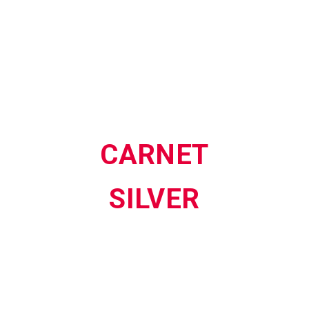
de 20 coupons, tous valables pendant 1 an à
partir de la date d’achat.
La seule différence est
la valeur des coupons.
CARNET
SILVER
Valeur de 25 euros