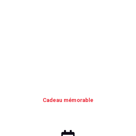
45 minutes de jeux et d’expériences VR
au
choix sur la formule Arcade
Cadeau mémorable