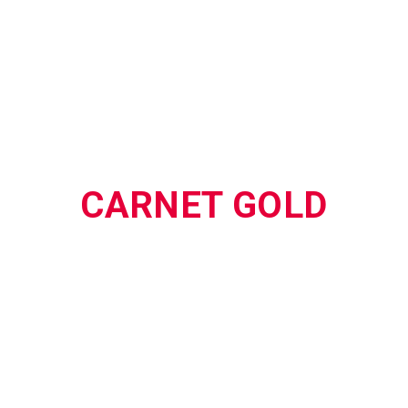
Utilisables pour 30 minutes de jeux et
d’expériences VR au choix sur la
formule Arcade
CARNET GOLD
Valeur de 32 euros
Utilisables pour une place d’escape game
VR ou