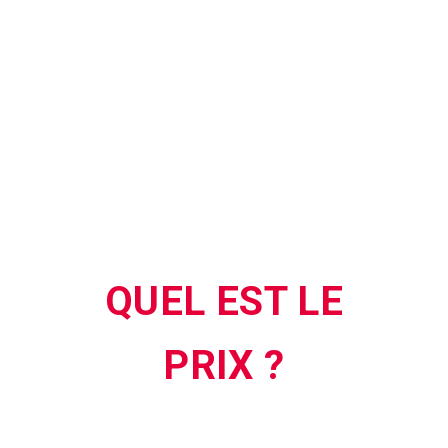
grands.
Pour les néophytes comme les gamers avertis.
Pour nager avec les baleines comme pour
combattre les zombies !
QUEL EST LE
PRIX ?